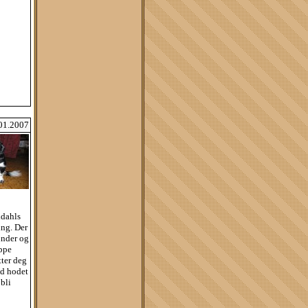
.01.2007
ldahls
ing. Der
under og
oppe
tter deg
ed hodet
 bli