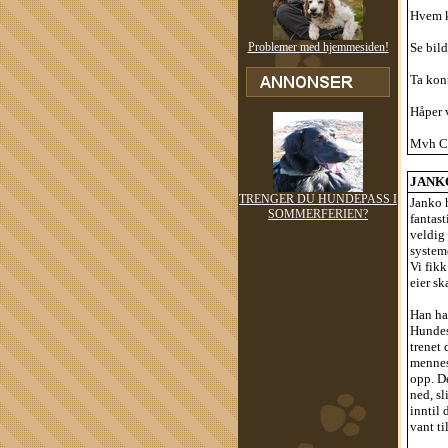
Hvem k
Problemer med hjemmesiden!
Se bild
Ta kon
Håper v
Mvh Ch
JANKO:
TRENGER DU HUNDEPASS I
Janko h
SOMMERFERIEN?
fantast
veldig 
system
Vi fikk
eier sk
Han ha
Hundesk
trenet 
mennesk
opp. De
ned, sl
inntil 
vant ti