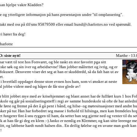
an hjelpe vakre Kladden?
e og ytterligere informasjon på hans presentasjon under "til omplassering".
takt med oss på tlf/sms 95879500 eller email hund@charlottes.no ved spørsmål.
i hører fra deg!
arlotte
 siste nytt!
Marthe - 13
ar vært til test hos Forsvaret, og ble raskt en stor favoritt pga sitt
iske søk og sin iver og arbeidsevne! Han jobber målrettet og ivrig, og er
fokusert. Dessverre viser det seg at han er skuddredd, så da falt han ut av
et.
 i hvertfall oppdaget denne store evnen hos ham, som vi ønsker at neste
al jobbe videre med og håper de får stor glede av!
r blitt jobbet mye med av krisehjemmet og blant annet har de fullført kurs 1 hos Fo
ole og går på sosialiseringstreff i regi av samme hundeskole så ofte de har anledn
de først og fremst på det å gå pent i bånd, og hilse- og møtesituasjoner med andre h
er på tur. Han har forbedret seg masse i forhold til hilsinga, men kan fremdeles h
t fungerer fint å snu ryggen til ham, da setter han seg gjerne ned og venter til du se
ik at han får gi deg en klem :-) Janko er nemlig en Klemmer, og kan sitte leeenge m
ditt, og labbene hardt rundt halsen din.. En deilig følelse og en uvane man godt kan
l!