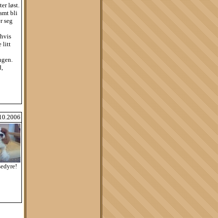
er løst.
amt bli
r seg
 hvis
 litt
ngen.
d,
.10.2006
sedyre!