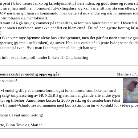
å pent i bånd trener Janko og krisehjemmet på hele tiden, og godbitene og rosen sitt
 nå er han midt i en hormonell utviklingsfase, og kan være litt mer sta enn ellers, s
DØV når man gir ham en kommando, men dette vil nok endre seg når hormonene roe
blir roligere og mer fokusert.
r vant til å gå løs, og kommer på innkalling så fort han hører navnet sitt. I hvertfall
e er noen i nærheten som ikke har fått en klem ennå.. Da må han gjerne bort og hilse
)
r ikke vært mye hjemme alene hos krisehjemmet, men det går fint noen timer av ga
ger seg (gjerne i sofakroken), og sover. Han kan varsle på ukjente lyder, samt skud
ke etc på tven. Hvis man ikke reagerer på det, gir han seg.
 info: se Jankos profil under linken Til Omplassering.
emarkedet er endelig oppe og går!
Marthe - 17
le sammen!
 vi endelig tilby et annonseforum også for annonser som ikke har med
g salg/ omplassering av HUNDER å gjøre, men angående alle andre typer
styr og tilbehør! Annonsene koster kr 200,- pr stk, og du sender bare tekst
de til hund@charlottes.no sammen med kontaktinfo, så tar vi kontakt for videre pro
men til vårt annonsetorg!
tte, Gunn Tove og Marthe