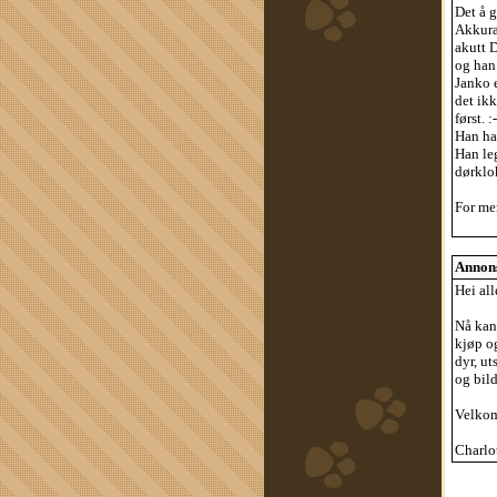
Det å g
Akkurat
akutt 
og han 
Janko e
det ikk
først. :-
Han ha
Han leg
dørklok
For mer
Annons
Hei al
Nå kan
kjøp o
dyr, ut
og bil
Velkom
Charlo