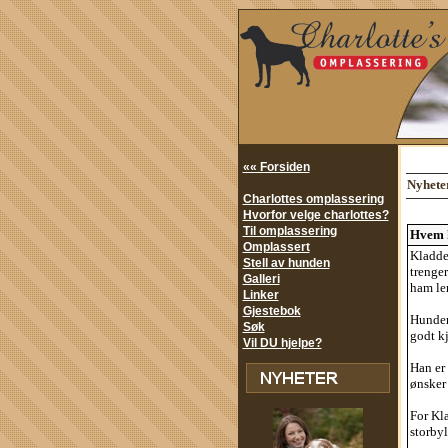
«« Forsiden
Nyhete
Charlottes omplassering
Hvorfor velge charlottes?
Til omplassering
Hvem 
Omplassert
Kladde
Stell av hunden
trenger
Galleri
ham le
Linker
Gjestebok
Hunden 
Søk
godt k
Vil DU hjelpe?
Han er 
ønsker
For Kla
storbyl