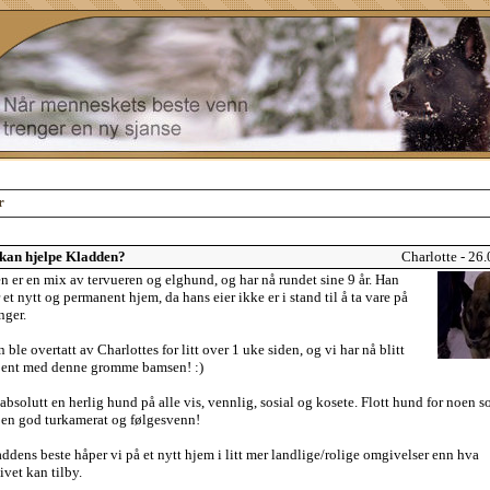
r
kan hjelpe Kladden?
Charlotte - 26
n er en mix av tervueren og elghund, og har nå rundet sine 9 år. Han
 et nytt og permanent hjem, da hans eier ikke er i stand til å ta vare på
nger.
ble overtatt av Charlottes for litt over 1 uke siden, og vi har nå blitt
jent med denne gromme bamsen! :)
absolutt en herlig hund på alle vis, vennlig, sosial og kosete. Flott hund for noen 
 en god turkamerat og følgesvenn!
ddens beste håper vi på et nytt hjem i litt mer landlige/rolige omgivelser enn hva
ivet kan tilby.