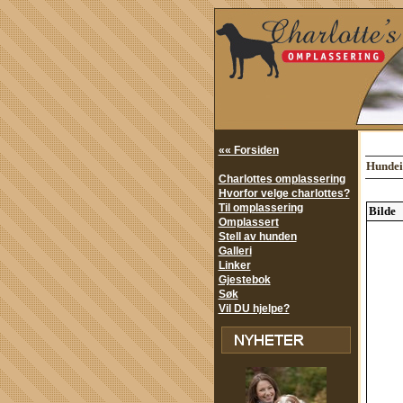
«« Forsiden
Hundei
Charlottes omplassering
Hvorfor velge charlottes?
Til omplassering
Bilde
Omplassert
Stell av hunden
Galleri
Linker
Gjestebok
Søk
Vil DU hjelpe?