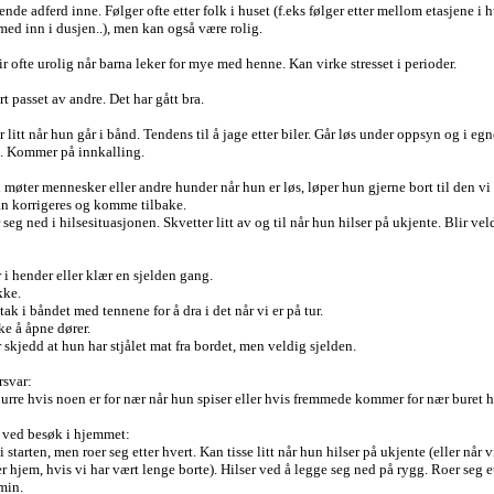
ende adferd inne. Følger ofte etter folk i huset (f.eks følger etter mellom etasjene i h
med inn i dusjen..), men kan også være rolig.
r ofte urolig når barna leker for mye med henne. Kan virke stresset i perioder.
t passet av andre. Det har gått bra.
 litt når hun går i bånd. Tendens til å jage etter biler. Går løs under oppsyn og i egn
g. Kommer på innkalling.
 møter mennesker eller andre hunder når hun er løs, løper hun gjerne bort til den vi
n korrigeres og komme tilbake.
seg ned i hilsesituasjonen. Skvetter litt av og til når hun hilser på ukjente. Blir vel
i hender eller klær en sjelden gang.
kke.
tak i båndet med tennene for å dra i det når vi er på tur.
ke å åpne dører.
 skjedd at hun har stjålet mat fra bordet, men veldig sjelden.
rsvar:
urre hvis noen er for nær når hun spiser eller hvis fremmede kommer for nær buret h
 ved besøk i hjemmet:
 i starten, men roer seg etter hvert. Kan tisse litt når hun hilser på ukjente (eller når v
hjem, hvis vi har vært lenge borte). Hilser ved å legge seg ned på rygg. Roer seg et
min.