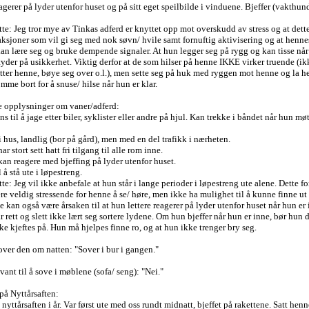
gerer på lyder utenfor huset og på sitt eget speilbilde i vinduene. Bjeffer (vakthund
te: Jeg tror mye av Tinkas adferd er knyttet opp mot overskudd av stress og at dette
aksjoner som vil gi seg med nok søvn/ hvile samt fornuftig aktivisering og at henne
kan lære seg og bruke dempende signaler. At hun legger seg på rygg og kan tisse nå
 tyder på usikkerhet. Viktig derfor at de som hilser på henne IKKE virker truende (ik
etter henne, bøye seg over o.l.), men sette seg på huk med ryggen mot henne og la 
mme bort for å snuse/ hilse når hun er klar.
e opplysninger om vaner/adferd:
s til å jage etter biler, syklister eller andre på hjul. Kan trekke i båndet når hun møt
i hus, landlig (bor på gård), men med en del trafikk i nærheten.
ar stort sett hatt fri tilgang til alle rom inne.
an reagere med bjeffing på lyder utenfor huset.
l å stå ute i løpestreng.
te: Jeg vil ikke anbefale at hun står i lange perioder i løpestreng ute alene. Dette fo
e veldig stressende for henne å se/ høre, men ikke ha mulighet til å kunne finne ut
te kan også være årsaken til at hun lettere reagerer på lyder utenfor huset når hun er 
 rett og slett ikke lært seg sortere lydene. Om hun bjeffer når hun er inne, bør hun
e kjeftes på. Hun må hjelpes finne ro, og at hun ikke trenger bry seg.
over den om natten: "Sover i bur i gangen."
vant til å sove i møblene (sofa/ seng): "Nei."
på Nyttårsaften:
 nyttårsaften i år. Var først ute med oss rundt midnatt, bjeffet på rakettene. Satt henn