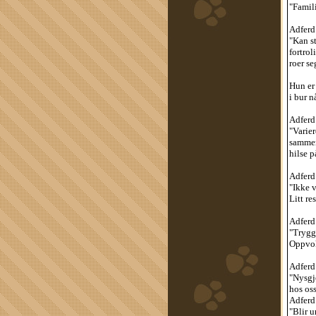
"Famili
Adferd
"Kan s
fortrol
roer se
Hun er
i bur n
Adferd 
"Varie
sammen
hilse p
Adferd 
"Ikke v
Litt re
Adferd 
"Trygg
Oppvok
Adferd 
"Nysgj
hos os
Adferd 
"Blir u