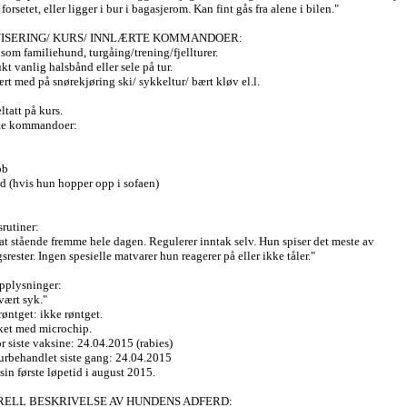
 forsetet, eller ligger i bur i bagasjerom. Kan fint gås fra alene i bilen."
VISERING/ KURS/ INNLÆRTE KOMMANDOER:
som familiehund, turgåing/trening/fjellturer.
kt vanlig halsbånd eller sele på tur.
rt med på snørekjøring ski/ sykkeltur/ bært kløv el.l.
ltatt på kurs.
te kommandoer:
bb
ed (hvis hun hopper opp i sofaen)
rutiner:
at stående fremme hele dagen. Regulerer inntak selv. Hun spiser det meste av
rester. Ingen spesielle matvarer hun reagerer på eller ikke tåler."
pplysninger:
vært syk."
øntget: ikke røntget.
ket med microchip.
r siste vaksine: 24.04.2015 (rabies)
rbehandlet siste gang: 24.04.2015
in første løpetid i august 2015.
ELL BESKRIVELSE AV HUNDENS ADFERD: