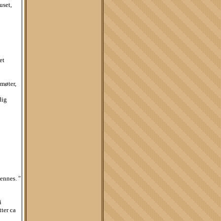
uset,
et
 møter,
dig
ennes. "
i
ter ca