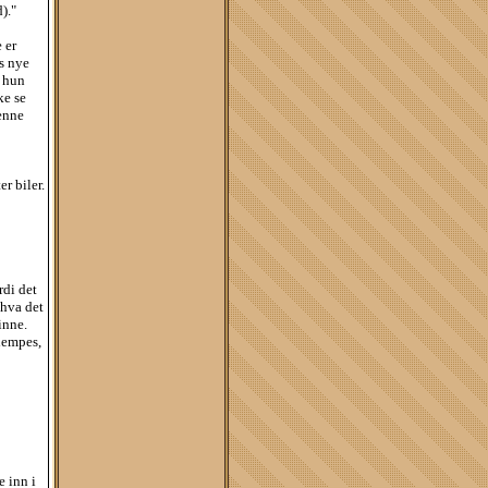
)."
 er
s nye
r hun
ke se
henne
er biler.
rdi det
 hva det
inne.
 dempes,
e inn i