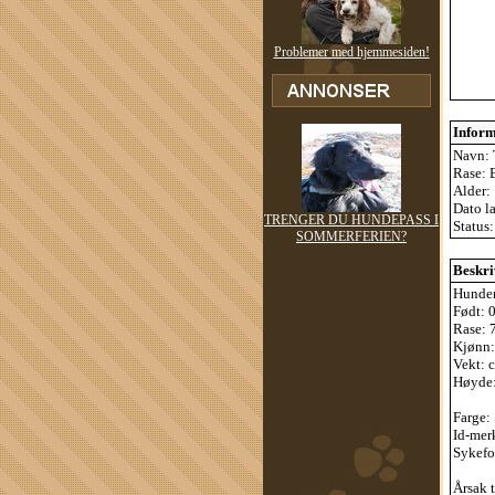
Problemer med hjemmesiden!
Infor
Navn: 
Rase: 
Alder:
Dato l
TRENGER DU HUNDEPASS I
Status
SOMMERFERIEN?
Beskri
Hunden
Født: 
Rase: 
Kjønn:
Vekt: 
Høyde:
Farge: 
Id-mer
Sykefo
Årsak 