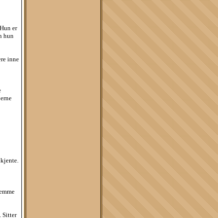
 Hun er
en hun
ære inne
e
jerne
kjente.
hjemme
 Sitter