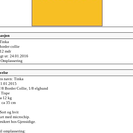
masjon
Tinka
Border collie
 12 mdr
agt ut: 24.01.2016
: Omplassering
velse
s navn: Tinka
01.01.2015
7/8 Border Collie, 1/8 elghund
 Tispe
ca 12 kg
 ca 35 cm
Sort og hvit
ket med microchip.
rsikret hos Gjensidige.
til omplassering: