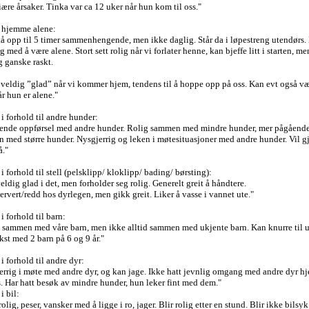
ære årsaker. Tinka var ca 12 uker når hun kom til oss."
 hjemme alene:
tå opp til 5 timer sammenhengende, men ikke daglig. Står da i løpestreng utendørs.
ig med å være alene. Stort sett rolig når vi forlater henne, kan bjeffe litt i starten, m
g ganske raskt.
 veldig ”glad” når vi kommer hjem, tendens til å hoppe opp på oss. Kan evt også v
år hun er alene."
i forhold til andre hunder:
rende oppførsel med andre hunder. Rolig sammen med mindre hunder, mer pågåend
 med større hunder. Nysgjerrig og leken i møtesituasjoner med andre hunder. Vil g
å."
i forhold til stell (pelsklipp/ kloklipp/ bading/ børsting):
eldig glad i det, men forholder seg rolig. Generelt greit å håndtere.
servert/redd hos dyrlegen, men gikk greit. Liker å vasse i vannet ute."
i forhold til barn:
 sammen med våre barn, men ikke alltid sammen med ukjente barn. Kan knurre til u
st med 2 barn på 6 og 9 år."
i forhold til andre dyr:
errig i møte med andre dyr, og kan jage. Ikke hatt jevnlig omgang med andre dyr 
s. Har hatt besøk av mindre hunder, hun leker fint med dem."
i bil:
rolig, peser, vansker med å ligge i ro, jager. Blir rolig etter en stund. Blir ikke bilsyk.