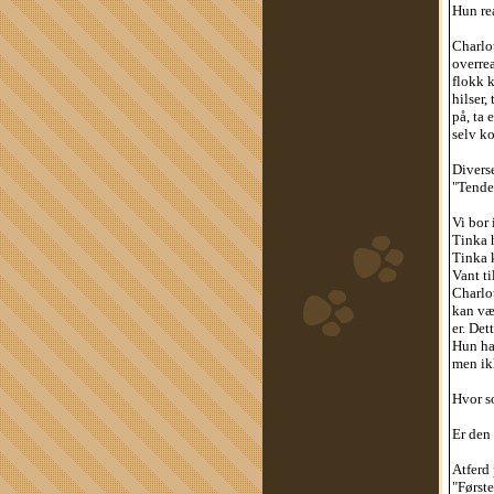
Hun rea
Charlot
overre
flokk 
hilser,
på, ta 
selv ko
Divers
"Tenden
Vi bor 
Tinka h
Tinka k
Vant ti
Charlot
kan vær
er. Det
Hun har
men ikk
Hvor s
Er den 
Atferd 
"Første