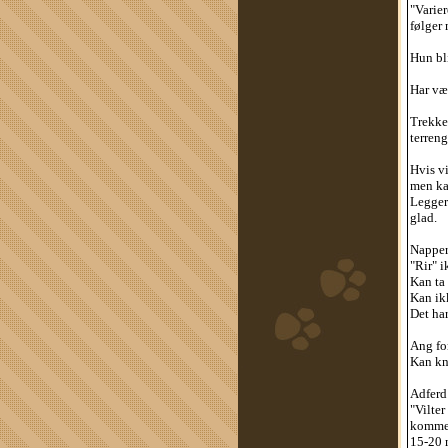
"Varier
følger 
Hun bli
Har vær
Trekker
terren
Hvis vi
men ka
Legger 
glad.
Napper 
"Rir" i
Kan ta 
Kan ik
Det har
Ang fo
Kan kn
Adferd
"Vilter
kommer 
15-20 