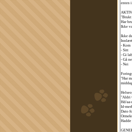
enten i
AKTI
"Brukt 
Har bru
Ikke væ
Ikke de
Innlær
- Kom
- Sitt
- Gi la
- Gå n
- Nei
Forings
"Har m
middags
Helseo
"Aldri 
Hd/aa-r
Id-mer
Dato fo
Ormeku
Hadde s
GENER