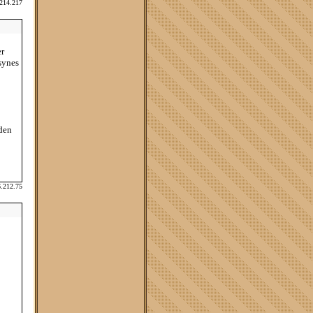
.214.217
er
synes
iden
6.212.75