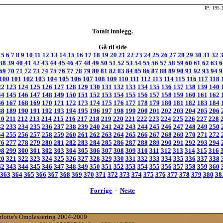
IP: 195.
Totalt innlegg.
Gå til side
5
6
7
8
9
10
11
12
13
14
15
16
17
18
19
20
21
22
23
24
25
26
27
28
29
30
31
32
38
39
40
41
42
43
44
45
46
47
48
49
50
51
52
53
54
55
56
57
58
59
60
61
62
63
6
69
70
71
72
73
74
75
76
77
78
79
80
81
82
83
84
85
86
87
88
89
90
91
92
93
94
9
100
101
102
103
104
105
106
107
108
109
110
111
112
113
114
115
116
117
118
22
123
124
125
126
127
128
129
130
131
132
133
134
135
136
137
138
139
140
44
145
146
147
148
149
150
151
152
153
154
155
156
157
158
159
160
161
162
66
167
168
169
170
171
172
173
174
175
176
177
178
179
180
181
182
183
184
88
189
190
191
192
193
194
195
196
197
198
199
200
201
202
203
204
205
206
10
211
212
213
214
215
216
217
218
219
220
221
222
223
224
225
226
227
228
32
233
234
235
236
237
238
239
240
241
242
243
244
245
246
247
248
249
250
54
255
256
257
258
259
260
261
262
263
264
265
266
267
268
269
270
271
272
76
277
278
279
280
281
282
283
284
285
286
287
288
289
290
291
292
293
294
98
299
300
301
302
303
304
305
306
307
308
309
310
311
312
313
314
315
316
20
321
322
323
324
325
326
327
328
329
330
331
332
333
334
335
336
337
338
42
343
344
345
346
347
348
349
350
351
352
353
354
355
356
357
358
359
360
363
364
365
366
367
368
369
370
371
372
373
374
375
376
377
378
379
380
38
Forrige
-
Neste
rlotte's Omplassering 2004-2009