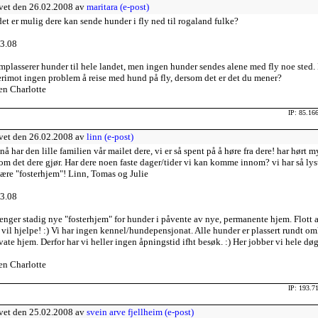
vet den 26.02.2008 av
maritara (e-post)
et er mulig dere kan sende hunder i fly ned til rogaland fulke?
3.08
mplasserer hunder til hele landet, men ingen hunder sendes alene med fly noe sted.
erimot ingen problem å reise med hund på fly, dersom det er det du mener?
en Charlotte
IP: 85.16
vet den 26.02.2008 av
linn (e-post)
 nå har den lille familien vår mailet dere, vi er så spent på å høre fra dere! har hørt m
 om det dere gjør. Har dere noen faste dager/tider vi kan komme innom? vi har så lyst
ære "fosterhjem"! Linn, Tomas og Julie
3.08
renger stadig nye "fosterhjem" for hunder i påvente av nye, permanente hjem. Flott a
 vil hjelpe! :) Vi har ingen kennel/hundepensjonat. Alle hunder er plassert rundt o
ivate hjem. Derfor har vi heller ingen åpningstid ifht besøk. :) Her jobber vi hele dø
en Charlotte
IP: 193.7
vet den 25.02.2008 av
svein arve fjellheim (e-post)