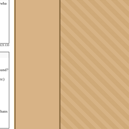
hawha
.123.133
 hund?
r.)
 hans