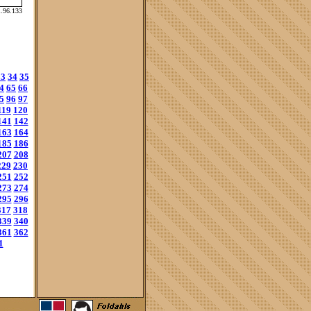
1.96.133
33
34
35
4
65
66
5
96
97
119
120
141
142
163
164
185
186
207
208
229
230
251
252
273
274
295
296
317
318
339
340
361
362
1