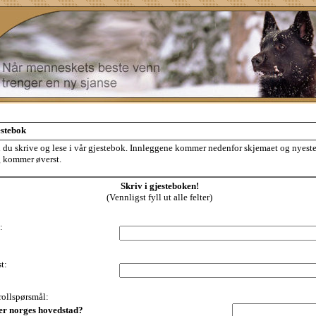
estebok
 du skrive og lese i vår gjestebok. Innleggene kommer nedenfor skjemaet og nyest
 kommer øverst.
Skriv i gjesteboken!
(Vennligst fyll ut alle felter)
:
t:
ollspørsmål:
er norges hovedstad?