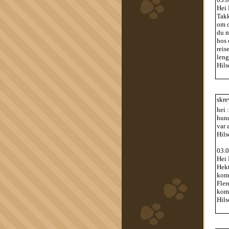
Hei 
Takk
om d
du m
hos 
reis
leng
Hils
skre
hei 
hund
var 
Hils
03.0
Hei 
Hekt
komm
Fler
komm
Hils