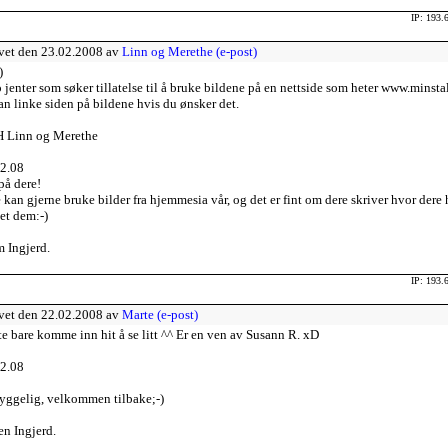
IP: 193.
vet den 23.02.2008 av
Linn og Merethe (e-post)
)
o jenter som søker tillatelse til å bruke bildene på en nettside som heter www.minstal
an linke siden på bildene hvis du ønsker det.
 Linn og Merethe
2.08
på dere!
 kan gjerne bruke bilder fra hjemmesia vår, og det er fint om dere skriver hvor dere 
et dem:-)
 Ingjerd.
IP: 193.
vet den 22.02.2008 av
Marte (e-post)
e bare komme inn hit å se litt ^^ Er en ven av Susann R. xD
2.08
yggelig, velkommen tilbake;-)
en Ingjerd.