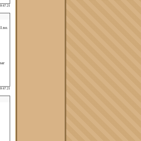
69.67.21
l.no.
har
69.67.21