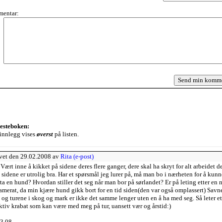
entar:
jesteboken:
innlegg vises
øverst
på listen.
vet den 29.02.2008 av
Rita (e-post)
 Vært inne å kikket på sidene deres flere ganger, dere skal ha skryt for alt arbeidet d
, sidene er utrolig bra. Har et spørsmål jeg lurer på, må man bo i nærheten for å kunn
ta en hund? Hvordan stiller det seg når man bor på sørlandet? Er på leting etter en 
amerat, da min kjære hund gikk bort for en tid siden(den var også omplassert) Savne
t og turene i skog og mark er ikke det samme lenger uten en å ha med seg. Så leter et
ktiv krabat som kan være med meg på tur, uansett vær og årstid:)
3.08