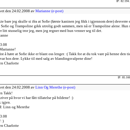
IP: 82.194
vet den 24.02.2008 av
Marianne (e-post)
te bare jeg skulle si ifra at Sofie (første kaninen jeg fikk i igjennom dere) desverre 
 Sofie og Trampoline gikk utrolig godt sammen, men nå er Trampoline alene. Hun 
er litt stusselig tror jeg, men jeg regner med hun venner seg til det.
ianne
3.08
Marianne!
rist å høre at Sofie ikke er blant oss lenger. :( Takk for at du tok vare på henne den t
var hos dere. Lykke til med salg av blandingsvalpene dine!
en Charlotte
IP: 85.16
vet den 24.02.2008 av
Linn Og Merethe (e-post)
n Takk!
kriver på hvor vi har fått tillatelse på bildene! :)
 igjen.
: Linn og Merethe
3.08
 :)
en Charlotte