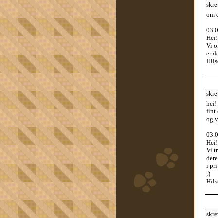
skre
om d
03.0
Hei!
Vi o
er d
Hils
skre
hei!
fint
og v
03.0
Hei!
Vi t
dere
i pr
;)
Hils
skre