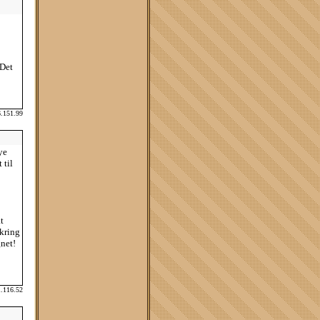
 Det
6.151.99
ye
 til
t
mkring
gnet!
1.116.52