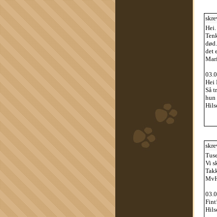
skre
Hei.
Tenk
død.
det 
Mar
03.0
Hei 
Så t
hun 
Hils
skre
Tuse
Vi s
Takk
MvH
03.0
Fint!
Hils