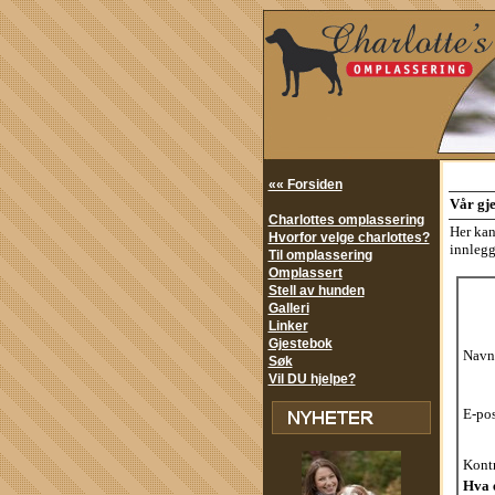
«« Forsiden
Vår gj
Charlottes omplassering
Her kan
Hvorfor velge charlottes?
innlegg
Til omplassering
Omplassert
Stell av hunden
Galleri
Linker
Gjestebok
Navn
Søk
Vil DU hjelpe?
E-pos
Kontr
Hva 