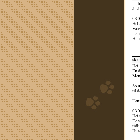
hall
å nå
03.0
Hei 
Vans
hels
Hils
skre
Hei!
En d
Men,
Spur
til 
Uans
03.0
Hei 
De s
tidli
Hils