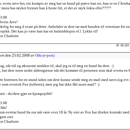
o, svein arve her, ein kompis av meg har en hund på prøve han no, han er en Chiw
r mora has røyker bynner han å hoste litt, er det av røyk lokta eller?????
3.08
Svein Arve!
kelig for meg å svare på dette. Anbefaler at dere tar med hunden til veterinær for en
esjekk. Det kan jo være han har en halsinfeksjon el.l. Lykke til!
en Charlotte
IP: 80.203
vet den 25.02.2008 av
Oda (e-post)
ag, når tid og økonomi strekker til, skal jeg ta til meg en hund fra dere. :)
 har dere noen nedre aldersgrense når det kommer til personen som skal overta en
te forresten for en stund siden om dere kunne sende meg en mail med navn (og evt n
de som overtok Fox (tolleren), men jeg har ikke fått noen mail? :)
ett - du/dere gjør en kjempejobb!
3.08
Oda!
om overtar hund fra oss må være over 18 år. Ny eier av Fox har direkte kontakt med
gere eier.
en Charlotte