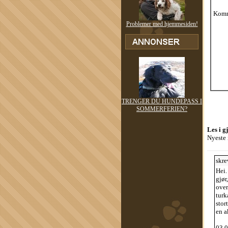
Komm
Problemer med hjemmesiden!
TRENGER DU HUNDEPASS I
SOMMERFERIEN?
Les i g
Nyeste 
skre
Hei.
gjør
over
turk
stor
en a
03.0