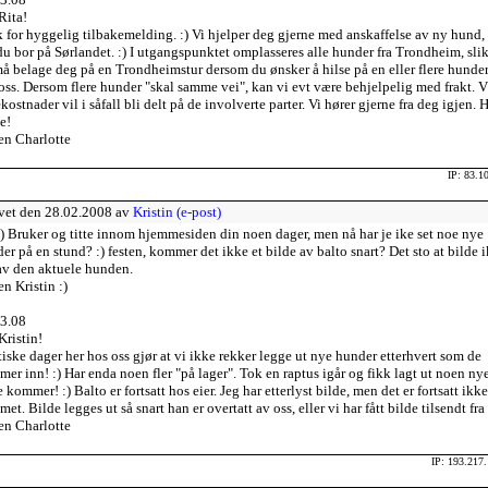
Rita!
 for hyggelig tilbakemelding. :) Vi hjelper deg gjerne med anskaffelse av ny hund, 
u bor på Sørlandet. :) I utgangspunktet omplasseres alle hunder fra Trondheim, slik
å belage deg på en Trondheimstur dersom du ønsker å hilse på en eller flere hunder
oss. Dersom flere hunder "skal samme vei", kan vi evt være behjelpelig med frakt. V
ekostnader vil i såfall bli delt på de involverte parter. Vi hører gjerne fra deg igjen. H
e!
en Charlotte
IP: 83.1
vet den 28.02.2008 av
Kristin (e-post)
:) Bruker og titte innom hjemmesiden din noen dager, men nå har je ike set noe nye
er på en stund? :) festen, kommer det ikke et bilde av balto snart? Det sto at bilde 
av den aktuele hunden.
en Kristin :)
3.08
Kristin!
iske dager her hos oss gjør at vi ikke rekker legge ut nye hunder etterhvert som de
er inn! :) Har enda noen fler "på lager". Tok en raptus igår og fikk lagt ut noen nye
e kommer! :) Balto er fortsatt hos eier. Jeg har etterlyst bilde, men det er fortsatt ikke
et. Bilde legges ut så snart han er overtatt av oss, eller vi har fått bilde tilsendt fra 
en Charlotte
IP: 193.217