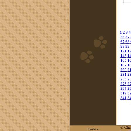
1
2
3
4
36
37
67
68
98
99
121
1
143
1
165
1
187
1
209
2
231
2
253
2
275
2
297
2
319
3
341
3
©
Cha
Utviklet av