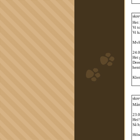
skre
Hei:
Vi t
Vi k
MvH
24.0
Hei 
Dere
hent
Klem
skre
Mått
23.0
Hei!
Så h
Hils