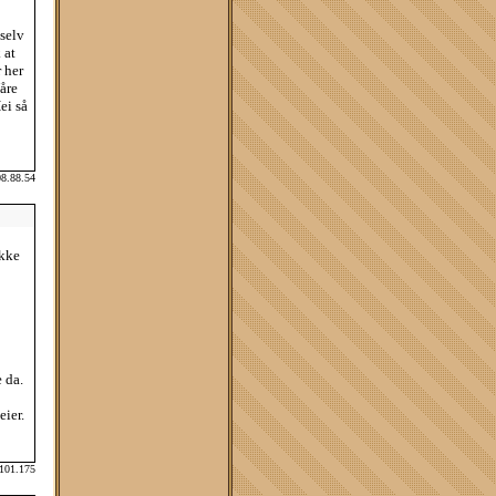
selv
 at
 her
åre
ei så
08.88.54
ikke
 da.
eier.
.101.175