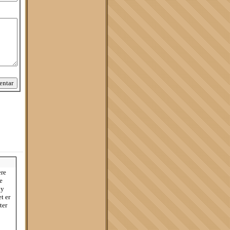
ere
e
ny
t er
ter