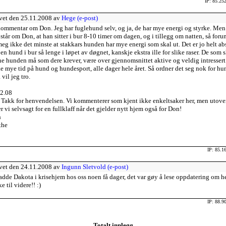
IP: 85.25
vet den 25.11.2008 av
Hege (e-post)
ommentar om Don. Jeg har fuglehund selv, og ja, de har mye energi og styrke. Men
står om Don, at han sitter i bur 8-10 timer om dagen, og i tillegg om natten, så foru
meg ikke det minste at stakkars hunden har mye energi som skal ut. Det er jo helt ab
 en hund i bur så lenge i løpet av døgnet, kanskje ekstra ille for slike raser. De som s
e hunden må som dere krever, være over gjennomsnittet aktive og veldig intressert 
e mye tid på hund og hundesport, alle dager hele året. Så ordner det seg nok for h
 vil jeg tro.
2.08
 Takk for henvendelsen. Vi kommenterer som kjent ikke enkeltsaker her, men utove
r vi selvsagt for en fullklaff når det gjelder nytt hjem også for Don!
h
the
IP: 85.1
vet den 24.11.2008 av
Ingunn Sletvold (e-post)
adde Dakota i krisehjem hos oss noen få dager, det var gøy å lese oppdatering om h
e til videre!! :)
IP: 88.9
Totalt innlegg.