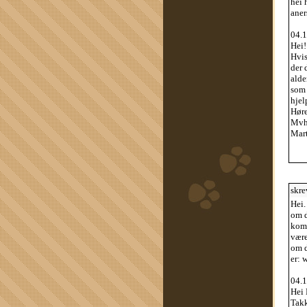
hei 
aner
04.1
Hei!
Hvis
der 
alde
som 
hjel
Høre
Mv
Mar
skre
Hei.
om d
komm
være
om d
er: 
04.1
Hei 
Takk