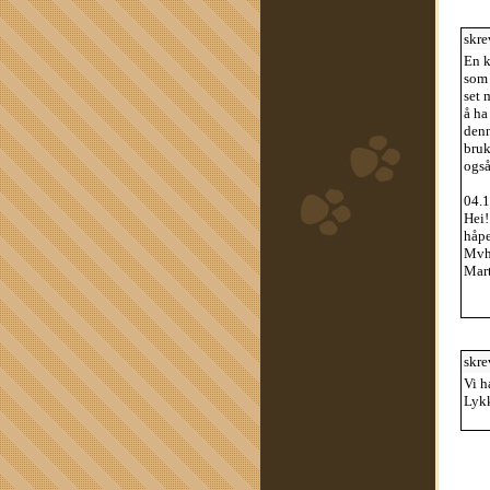
skre
En k
som 
set 
å ha
denn
bruk
også
04.1
Hei!
håpe
Mv
Mar
skre
Vi h
Lykk