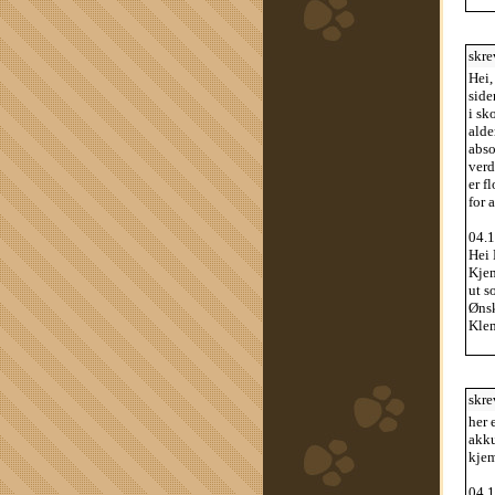
skre
Hei,
side
i sk
alde
abso
verd
er f
for 
04.1
Hei 
Kjem
ut s
Ønsk
Klem
skre
her 
akku
kjem
04.1