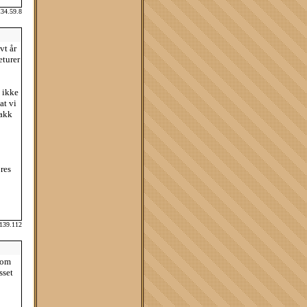
134.59.8
vt år
eturer
 ikke
at vi
Takk
res
.139.112
som
sset