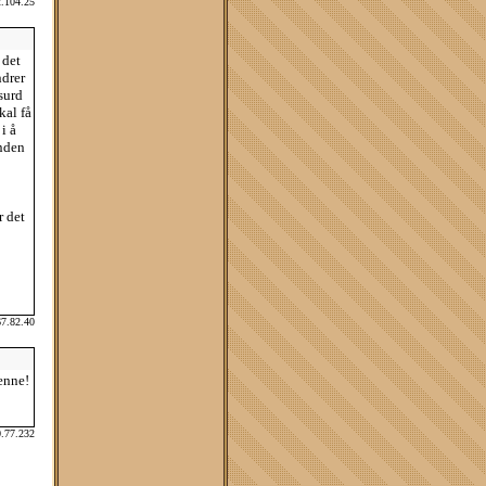
2.104.25
 det
ndrer
surd
kal få
i å
unden
r det
67.82.40
enne!
0.77.232