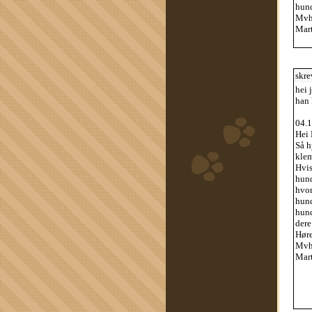
hund
Mv
Mar
skre
hei 
han 
04.1
Hei 
Så h
klem
Hvis
hund
hvor
hund
hund
dere
Høre
Mv
Mar