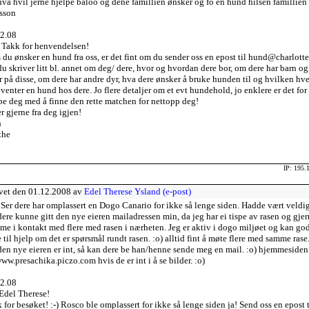
hva hvil jerne hjelpe baloo og dene famillien ønsker og fo en hund hilsen famillien
sson
2.08
 Takk for henvendelsen!
 du ønsker en hund fra oss, er det fint om du sender oss en epost til hund@charlotte
du skriver litt bl. annet om deg/ dere, hvor og hvordan dere bor, om dere har barn og
r på disse, om dere har andre dyr, hva dere ønsker å bruke hunden til og hvilken hv
venter en hund hos dere. Jo flere detaljer om et evt hundehold, jo enklere er det for 
pe deg med å finne den rette matchen for nettopp deg!
r gjerne fra deg igjen!
h
the
IP: 195.
vet den 01.12.2008 av
Edel Therese Ysland (e-post)
 Ser dere har omplassert en Dogo Canario for ikke så lenge siden. Hadde vært veldig
ere kunne gitt den nye eieren mailadressen min, da jeg har ei tispe av rasen og gjer
e i kontakt med flere med rasen i nærheten. Jeg er aktiv i dogo miljøet og kan go
 til hjelp om det er spørsmål rundt rasen. :o) alltid fint å møte flere med samme rase.
en nye eieren er int, så kan dere be han/henne sende meg en mail. :o) hjemmeside
www.presachika.piczo.com hvis de er int i å se bilder. :o)
2.08
Edel Therese!
 for besøket! :-) Rosco ble omplassert for ikke så lenge siden ja! Send oss en epost t