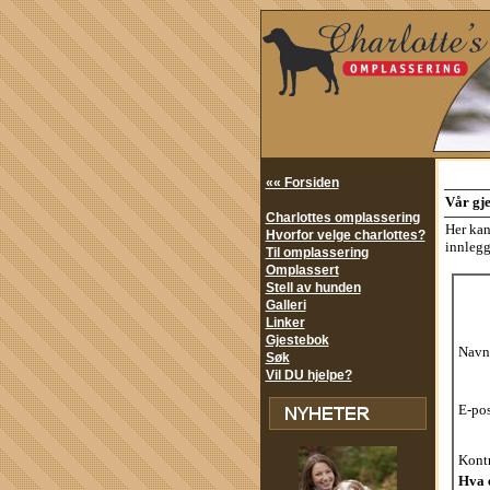
«« Forsiden
Vår gj
Charlottes omplassering
Her kan
Hvorfor velge charlottes?
innlegg
Til omplassering
Omplassert
Stell av hunden
Galleri
Linker
Gjestebok
Navn
Søk
Vil DU hjelpe?
E-pos
Kontr
Hva 