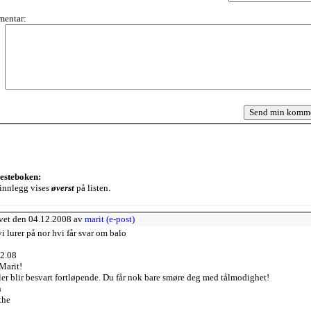
entar:
jesteboken:
innlegg vises
øverst
på listen.
vet den 04.12.2008 av
marit (e-post)
vi lurer på nor hvi får svar om balo
2.08
Marit!
er blir besvart fortløpende. Du får nok bare smøre deg med tålmodighet!
h
the