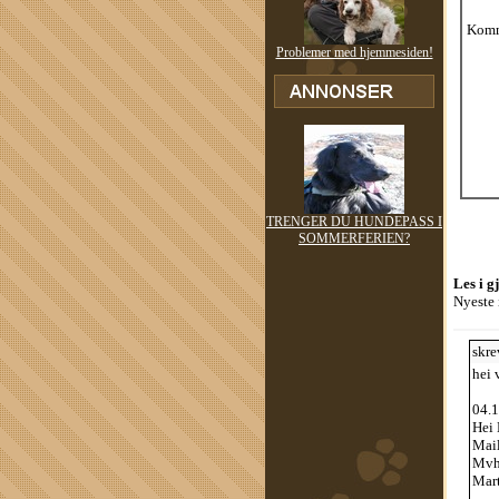
Komm
Problemer med hjemmesiden!
TRENGER DU HUNDEPASS I
SOMMERFERIEN?
Les i g
Nyeste 
skre
hei 
04.1
Hei 
Mail
Mv
Mar