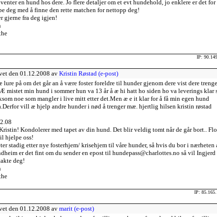
venter en hund hos dere. Jo flere detaljer om et evt hundehold, jo enklere er det for 
pe deg med å finne den rette matchen for nettopp deg!
r gjerne fra deg igjen!
h
the
IP: 90.14
vet den 01.12.2008 av
Kristin Røstad (e-post)
æ lure på om det går an å være foster foreldre til hunder gjenom dere vist dere trenge
Æ mistet min hund i sommer hun va 13 år å æ hi hatt ho siden ho va leverings klar 
iksom noe som mangler i live mitt etter det.Men æ e it klar for å få min egen hund
.Derfor vill æ hjelp andre hunder i nød å trenger mæ. hjertlig hilsen kristin røstad
2.08
Kristin! Kondolerer med tapet av din hund. Det blir veldig tomt når de går bort.. Fl
il hjelpe oss!
eter stadig etter nye fosterhjem/ krisehjem til våre hunder, så hvis du bor i nærheten
dheim er det fint om du sender en epost til hundepass@charlottes.no så vil Ingjerd
akte deg!
h
the
IP: 85.165
vet den 01.12.2008 av
marit (e-post)