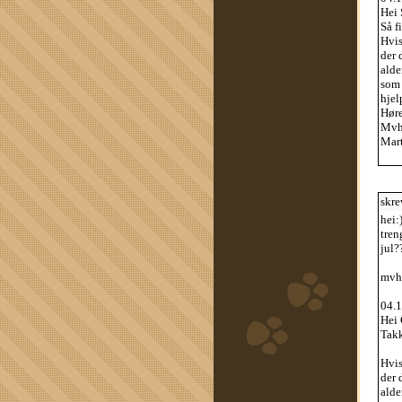
Hei 
Så f
Hvis
der 
alde
som 
hjel
Høre
Mv
Mar
skre
hei:
tren
jul?
mvh:
04.1
Hei 
Takk
Hvis
der 
alde