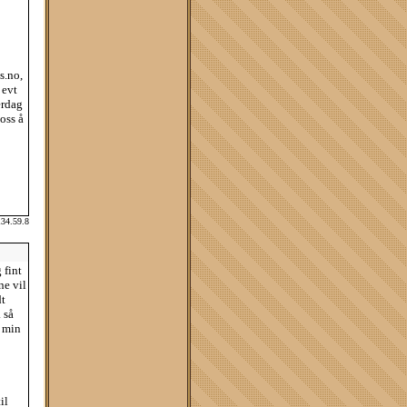
s.no,
 evt
erdag
oss å
134.59.8
 fint
ne vil
dt
 så
n min
il