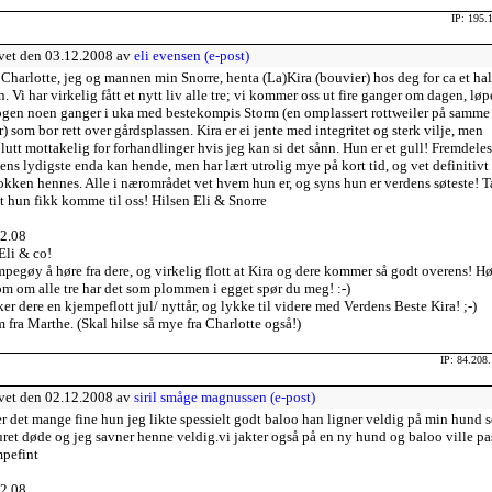
IP: 195.
vet den 03.12.2008 av
eli evensen (e-post)
 Charlotte, jeg og mannen min Snorre, henta (La)Kira (bouvier) hos deg for ca et hal
n. Vi har virkelig fått et nytt liv alle tre; vi kommer oss ut fire ganger om dagen, løp
ogen noen ganger i uka med bestekompis Storm (en omplassert rottweiler på samme
r) som bor rett over gårdsplassen. Kira er ei jente med integritet og sterk vilje, men
lutt mottakelig for forhandlinger hvis jeg kan si det sånn. Hun er et gull! Fremdeles
ens lydigste enda kan hende, men har lært utrolig mye på kort tid, og vet definitivt 
lokken hennes. Alle i nærområdet vet hvem hun er, og syns hun er verdens søteste! 
at hun fikk komme til oss! Hilsen Eli & Snorre
2.08
Eli & co!
pegøy å høre fra dere, og virkelig flott at Kira og dere kommer så godt overens! Hø
om om alle tre har det som plommen i egget spør du meg! :-)
er dere en kjempeflott jul/ nyttår, og lykke til videre med Verdens Beste Kira! ;-)
 fra Marthe. (Skal hilse så mye fra Charlotte også!)
IP: 84.208
vet den 02.12.2008 av
siril småge magnussen (e-post)
er det mange fine hun jeg likte spessielt godt baloo han ligner veldig på min hund 
ret døde og jeg savner henne veldig.vi jakter også på en ny hund og baloo ville pa
pefint
2.08