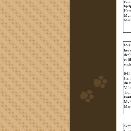
som 
hjel
Høre
Mv
Mar
skre
hei 
det?
er l
enda
04.1
Hei 
du v
Vi l
Tron
kont
Mv
Mar
skre