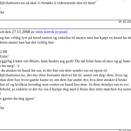
@charlottes.no så skal vi forsøke å videresende den til dem!
h
the
IP: 85.16
vet den 27.11.2008 av
eirin leirvik (e-post)
jeg har veldig lyst på hund tanten og onkelen til moren min har kjøpt en hund fra d
heter munti han har det veldig fint
2.08
Eirin!
yggelig å høre om Munti, ham husker jeg godt! Du må hilse ham så mye og gi ham
 fra meg! :-)
 du ønsker en hund fra oss, er det fint om dere sender oss en epost til
@charlottes.no, der du/ dine foresatte skriver litt bl. annet om deg/ dere, hvor og
dan dere bor, hvor gamle barne er, om dere har andre dyr, hva dere ønsker å bruke
en til og hvilken hverdag som venter en hund hos dere. Jo flere detaljer om et evt
ehold, jo enklere er det for oss å hjelpe deg med å finne den rette matchen for nett
!
r gjerne fra deg igjen!
h
the