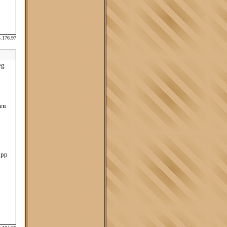
5.176.97
eg
 en
opp