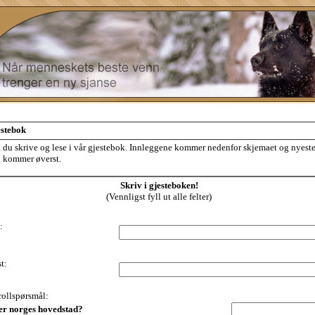
estebok
 du skrive og lese i vår gjestebok. Innleggene kommer nedenfor skjemaet og nyest
 kommer øverst.
Skriv i gjesteboken!
(Vennligst fyll ut alle felter)
:
t:
ollspørsmål:
er norges hovedstad?