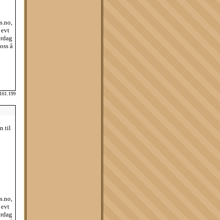
s.no,
 evt
erdag
oss å
.161.199
n til
s.no,
 evt
erdag