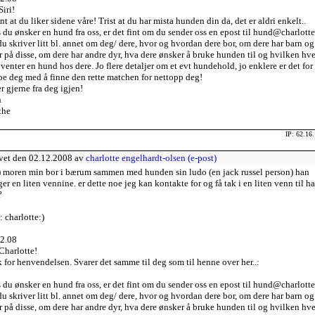
Siri!
int at du liker sidene våre! Trist at du har mista hunden din da, det er aldri enkelt..
 du ønsker en hund fra oss, er det fint om du sender oss en epost til hund@charlotte
du skriver litt bl. annet om deg/ dere, hvor og hvordan dere bor, om dere har barn og
r på disse, om dere har andre dyr, hva dere ønsker å bruke hunden til og hvilken hv
venter en hund hos dere. Jo flere detaljer om et evt hundehold, jo enklere er det for 
pe deg med å finne den rette matchen for nettopp deg!
r gjerne fra deg igjen!
h
the
IP: 62.16
vet den 02.12.2008 av
charlotte engelhardt-olsen (e-post)
) moren min bor i bærum sammen med hunden sin ludo (en jack russel person) han
ger en liten vennine. er dette noe jeg kan kontakte for og få tak i en liten venn til ha
?
 charlotte:)
2.08
Charlotte!
 for henvendelsen. Svarer det samme til deg som til henne over her..:
 du ønsker en hund fra oss, er det fint om du sender oss en epost til hund@charlotte
du skriver litt bl. annet om deg/ dere, hvor og hvordan dere bor, om dere har barn og
r på disse, om dere har andre dyr, hva dere ønsker å bruke hunden til og hvilken hv