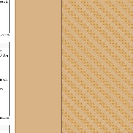
oss å
9.27.178
r
så det
ott om
 av
.186.195