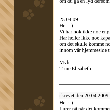
om du ga en lyd dersom 
25.04.09.
Hei :-)
Vi har nok ikke noe enge
Har heller ikke noe kapas
om det skulle komme no
innom vår hjemmeside tit
Mvh
Trine Elisabeth
skrevet den 20.04.2009
Hei :-)
Lurer på når det kommer