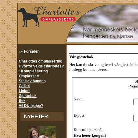
«« Forsiden
Vår gjestebok
Charlottes omplassering
Her kan du skrive og lese i vår gjestebo
Hvorfor velge charlottes?
innlegg kommer øverst.
Til omplassering
Omplassert
Stell av hunden
Sk
Galleri
(Vennl
Linker
Gjestebok
Navn:
Søk
Vil DU hjelpe?
E-post:
Kontrollspørsmål:
Hva heter kongen?