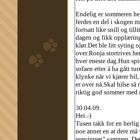
Endelig er sommeren her 
ferdes en del i skogen 
fortsatt like snill og til
dagen og fikk opplæring
klør.Det ble litt syting 
over.Ronja stortrives he
hver eneste dag.Hun spise
sofaen etter å ha gått tur
klynke når vi kjører bil,
er over nå.Skal hilse så
riktig god sommer med
30.04.09.
Hei:-)
Tusen takk for en herlig
noe annet en at dere må
grevinnen" sammen. Det 