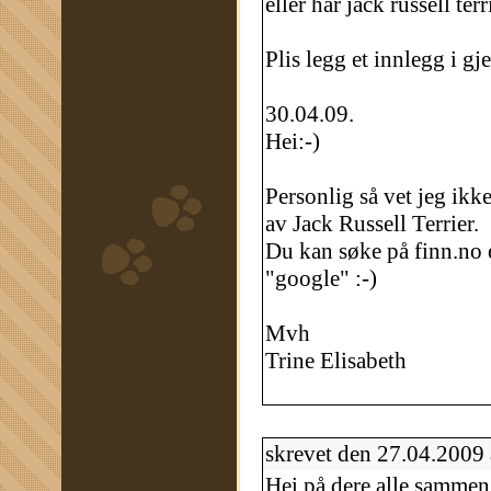
eller har jack russell terr
Plis legg et innlegg i gj
30.04.09.
Hei:-)
Personlig så vet jeg ik
av Jack Russell Terrier.
Du kan søke på finn.no e
"google" :-)
Mvh
Trine Elisabeth
skrevet den 27.04.2009
Hei på dere alle sammen