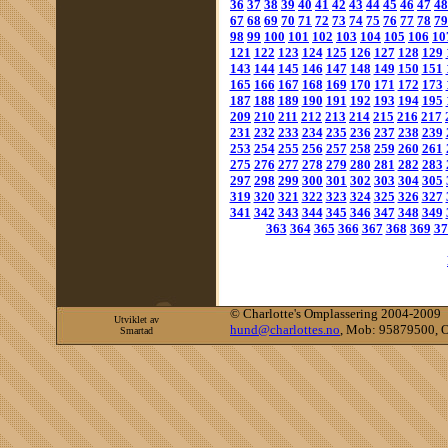
36
37
38
39
40
41
42
43
44
45
46
47
48
67
68
69
70
71
72
73
74
75
76
77
78
79
98
99
100
101
102
103
104
105
106
10
121
122
123
124
125
126
127
128
129
143
144
145
146
147
148
149
150
151
165
166
167
168
169
170
171
172
173
187
188
189
190
191
192
193
194
195
209
210
211
212
213
214
215
216
217
231
232
233
234
235
236
237
238
239
253
254
255
256
257
258
259
260
261
275
276
277
278
279
280
281
282
283
297
298
299
300
301
302
303
304
305
319
320
321
322
323
324
325
326
327
341
342
343
344
345
346
347
348
349
363
364
365
366
367
368
369
37
©
Charlotte's Omplassering 2004-2009
Utviklet av
hund@charlottes.no
, Mob: 95879500, O
Smartad