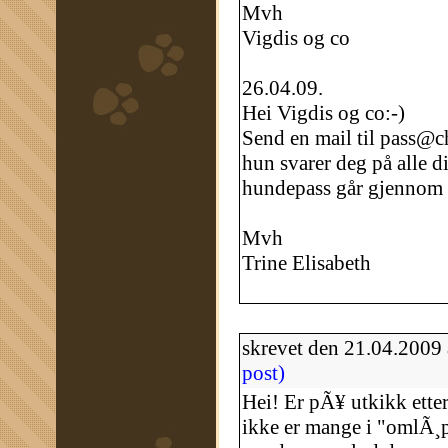
Mvh
Vigdis og co
26.04.09.
Hei Vigdis og co:-)
Send en mail til pass@ch
hun svarer deg på alle d
hundepass går gjennom 
Mvh
Trine Elisabeth
skrevet den 21.04.2009
post)
Hei! Er pÃ¥ utkikk etter
ikke er mange i "omlÃ¸p