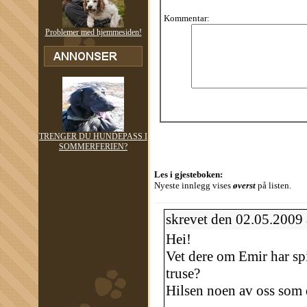
Kommentar:
Problemer med hjemmesiden!
TRENGER DU HUNDEPASS I
SOMMERFERIEN?
Les i gjesteboken:
Nyeste innlegg vises
øverst
på listen.
skrevet den 02.05.2009
Hei!
Vet dere om Emir har spi
truse?
Hilsen noen av oss som d