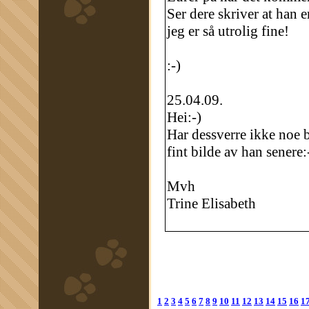
Ser dere skriver at han e
jeg er så utrolig fine!
:-)
25.04.09.
Hei:-)
Har dessverre ikke noe b
fint bilde av han senere:
Mvh
Trine Elisabeth
1
2
3
4
5
6
7
8
9
10
11
12
13
14
15
16
1