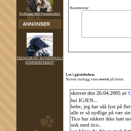
Kommentar:
Problemer med hjemmesiden!
TRENGER DU HUNDEPASS I
SOMMERFERIEN?
Les i gjesteboken:
Nyeste innlegg vises
øverst
på listen.
skrevet den 26.04.2005 av
C
hei IGJEN...
hehe, jeg har såå lyst på fle
alle er så nydlige på vær sin
Tico har sikkert ikke hatt 
nok med tico..