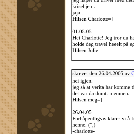
jeg håper du driver med dette 
krisehjem.
jaja..
Hilsen Charlotte=]
01.05.05
Hei Charlotte! Jeg tror du h
holde deg travel heeelt på e
Hilsen Julie
skrevet den 26.04.2005 av
C
hei igjen.
jeg så at verita har komme t
det var da dumt. menmen.
Hilsen meg=]
26.04.05
Forhåpentligvis klarer vi å 
henne. (",)
-charlotte-