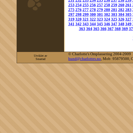
231
232
233
234
235
236
237
238
239
253
254
255
256
257
258
259
260
261
275
276
277
278
279
280
281
282
283
297
298
299
300
301
302
303
304
305
319
320
321
322
323
324
325
326
327
341
342
343
344
345
346
347
348
349
363
364
365
366
367
368
369
37
©
Charlotte's Omplassering 2004-2009
Utviklet av
hund@charlottes.no
, Mob: 95879500, O
Smartad