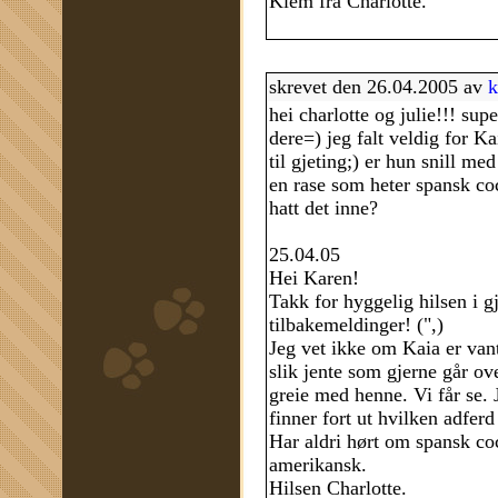
Klem fra Charlotte.
skrevet den 26.04.2005 av
k
hei charlotte og julie!!! sup
dere=) jeg falt veldig for K
til gjeting;) er hun snill med
en rase som heter spansk coc
hatt det inne?
25.04.05
Hei Karen!
Takk for hyggelig hilsen i gj
tilbakemeldinger! (",)
Jeg vet ikke om Kaia er vant 
slik jente som gjerne går ove
greie med henne. Vi får se. 
finner fort ut hvilken adfer
Har aldri hørt om spansk co
amerikansk.
Hilsen Charlotte.