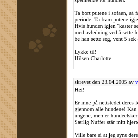
spennende for hunden.
Ta bort putene i sofaen, så få
periode. Ta fram putene igje
Hvis hunden igjen "kaster s
med avledning ved å sette fo
be han sette seg, vent 5 sek 
Lykke til!
Hilsen Charlotte
skrevet den 23.04.2005 av
v
Hei!
Er inne på nettstedet deres 
gjennom alle hundene! Kan i
ungene, men er hundeelsker 
Særlig Nuffer står mitt hjert
Ville bare si at jeg syns der