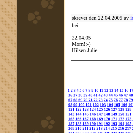
skrevet den 22.04.2005 av
i
hei
22.04.05
Morn!:-)
Hilsen Julie
1
2
3
4
5
6
7
8
9
10
11
12
13
14
15
16
1
36
37
38
39
40
41
42
43
44
45
46
47
48
67
68
69
70
71
72
73
74
75
76
77
78
79
98
99
100
101
102
103
104
105
106
10
121
122
123
124
125
126
127
128
129
143
144
145
146
147
148
149
150
151
165
166
167
168
169
170
171
172
173
187
188
189
190
191
192
193
194
195
209
210
211
212
213
214
215
216
217