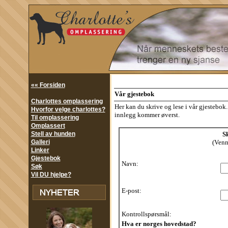
«« Forsiden
Vår gjestebok
Charlottes omplassering
Her kan du skrive og lese i vår gjestebo
Hvorfor velge charlottes?
innlegg kommer øverst.
Til omplassering
Omplassert
Stell av hunden
Sk
Galleri
(Vennl
Linker
Gjestebok
Navn:
Søk
Vil DU hjelpe?
E-post:
Kontrollspørsmål:
Hva er norges hovedstad?