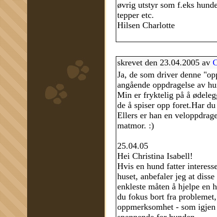
øvrig utstyr som f.eks hunde
tepper etc.
Hilsen Charlotte
skrevet den 23.04.2005 av
C
Ja, de som driver denne "opp
angående oppdragelse av hun
Min er fryktelig på å ødeleg
de å spiser opp foret.Har du
Ellers er han en veloppdra
matmor. :)
25.04.05
Hei Christina Isabell!
Hvis en hund fatter interesse
huset, anbefaler jeg at disse
enkleste måten å hjelpe en 
du fokus bort fra problemet,
oppmerksomhet - som igjen 