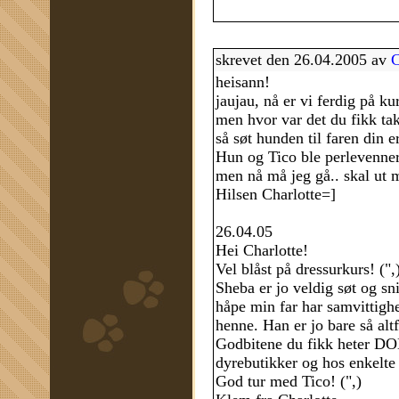
skrevet den 26.04.2005 av
C
heisann!
jaujau, nå er vi ferdig på ku
men hvor var det du fikk tak
så søt hunden til faren din e
Hun og Tico ble perlevenner
men nå må jeg gå.. skal ut m
Hilsen Charlotte=]
26.04.05
Hei Charlotte!
Vel blåst på dressurkurs! (",
Sheba er jo veldig søt og sn
håpe min far har samvittighet
henne. Han er jo bare så altfo
Godbitene du fikk heter DO
dyrebutikker og hos enkelte 
God tur med Tico! (",)