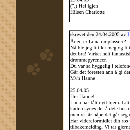
(",) Hei igjen!
Hilsen Charlotte
skrevet den 24.04.2005 av
H
Ånei, er Luna omplassert?
Nå ble jeg litt lei meg og l
det bra! Virket helt fantasti
drømmepyreneer.
Du var så hyggelig i telefo
Går det foresten ann å gi de
Mvh Hanne
25.04.05
Hei Hanne!
Luna har fått nytt hjem. Litt
katten synes det å dele hus 
men vi får håpe det går seg ti
Har videreformidlet din ros t
tilbakemelding. Vi tar gjern