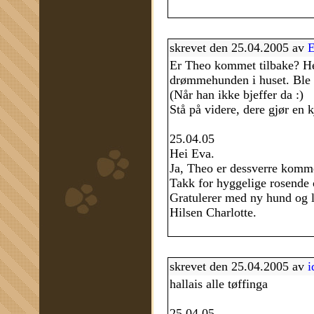
skrevet den 25.04.2005 av
E
Er Theo kommet tilbake? Her
drømmehunden i huset. Ble e
(Når han ikke bjeffer da :)
Stå på videre, dere gjør en
25.04.05
Hei Eva.
Ja, Theo er dessverre komme
Takk for hyggelige rosende o
Gratulerer med ny hund og l
Hilsen Charlotte.
skrevet den 25.04.2005 av
i
hallais alle tøffinga
25.04.05