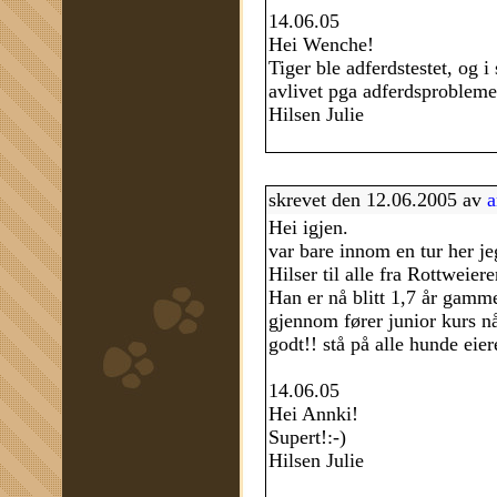
14.06.05
Hei Wenche!
Tiger ble adferdstestet, og 
avlivet pga adferdsprobleme
Hilsen Julie
skrevet den 12.06.2005 av
a
Hei igjen.
var bare innom en tur her je
Hilser til alle fra Rottwei
Han er nå blitt 1,7 år gamme
gjennom fører junior kurs nå
godt!! stå på alle hunde eiere
14.06.05
Hei Annki!
Supert!:-)
Hilsen Julie