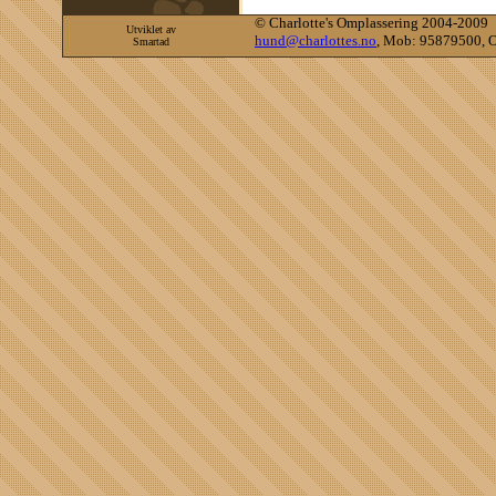
©
Charlotte's Omplassering 2004-2009
Utviklet av
hund@charlottes.no
, Mob: 95879500, O
Smartad