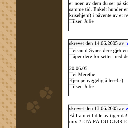
er noen av dem du ser på side
samme tid. Enkelt hunder er 
krisehjem) i påvente av et n
Hilsen Julie
skrevet den 14.06.2005 av
m
Heisann! Synes dere gjør en
Håper dere fortsetter med de
20.06.05
Hei Merethe!
Kjempehyggelig å lese!:-)
Hilsen Julie
skrevet den 13.06.2005 av
w
Få fram et bilde av tiger d
mix!? sTÅ PÅ,DU GJØR E