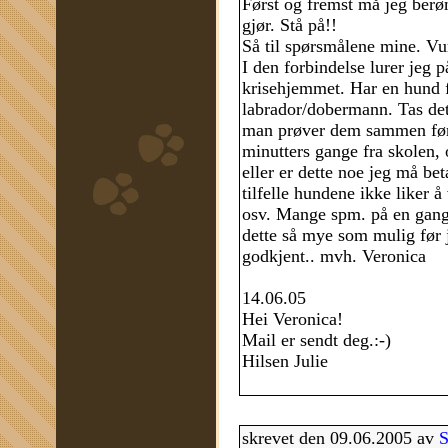
Først og fremst må jeg berøm
gjør. Stå på!!
Så til spørsmålene mine. Vur
I den forbindelse lurer jeg 
krisehjemmet. Har en hund fr
labrador/dobermann. Tas det 
man prøver dem sammen først
minutters gange fra skolen, 
eller er dette noe jeg må beta
tilfelle hundene ikke liker å
osv. Mange spm. på en gang..
dette så mye som mulig før j
godkjent.. mvh. Veronica
14.06.05
Hei Veronica!
Mail er sendt deg.:-)
Hilsen Julie
skrevet den 09.06.2005 av
S