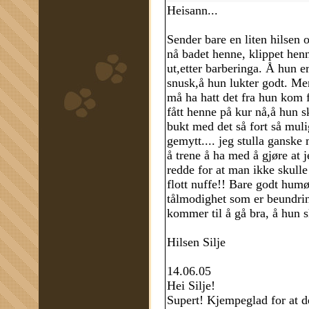
Heisann...
Sender bare en liten hilsen
nå badet henne, klippet henn
ut,etter barberinga. Å hun e
snusk,å hun lukter godt. Me
må ha hatt det fra hun kom fr
fått henne på kur nå,å hun sk
bukt med det så fort så muli
gemytt.... jeg stulla ganske
å trene å ha med å gjøre at 
redde for at man ikke skul
flott nuffe!! Bare godt humør
tålmodighet som er beundring
kommer til å gå bra, å hun s
Hilsen Silje
14.06.05
Hei Silje!
Supert! Kjempeglad for at de