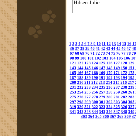
Hilsen Julie
1
2
3
4
5
6
7
8
9
10
11
12
13
14
15
16
1
36
37
38
39
40
41
42
43
44
45
46
47
48
67
68
69
70
71
72
73
74
75
76
77
78
79
98
99
100
101
102
103
104
105
106
10
121
122
123
124
125
126
127
128
129
143
144
145
146
147
148
149
150
151
165
166
167
168
169
170
171
172
173
187
188
189
190
191
192
193
194
195
209
210
211
212
213
214
215
216
217
231
232
233
234
235
236
237
238
239
253
254
255
256
257
258
259
260
261
275
276
277
278
279
280
281
282
283
297
298
299
300
301
302
303
304
305
319
320
321
322
323
324
325
326
327
341
342
343
344
345
346
347
348
349
363
364
365
366
367
368
369
37