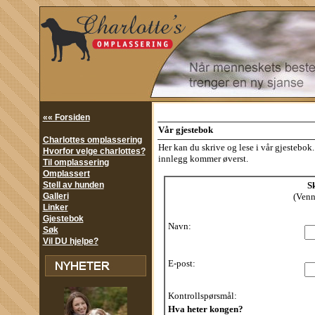
«« Forsiden
Vår gjestebok
Charlottes omplassering
Her kan du skrive og lese i vår gjestebo
Hvorfor velge charlottes?
innlegg kommer øverst.
Til omplassering
Omplassert
Stell av hunden
Sk
Galleri
(Vennl
Linker
Gjestebok
Navn:
Søk
Vil DU hjelpe?
E-post:
Kontrollspørsmål:
Hva heter kongen?