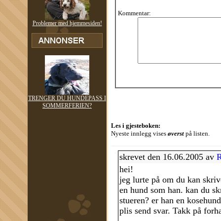
Kommentar:
Problemer med hjemmesiden!
TRENGER DU HUNDEPASS I
SOMMERFERIEN?
Les i gjesteboken:
Nyeste innlegg vises
øverst
på listen.
skrevet den 16.06.2005 av
R
hei!
jeg lurte på om du kan skrive
en hund som han. kan du skri
stueren? er han en kosehund 
plis send svar. Takk på forh