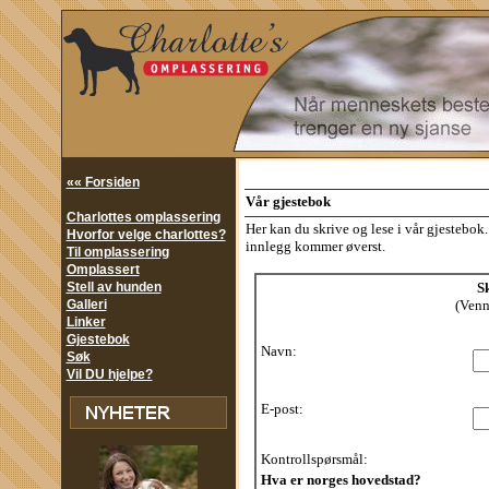
«« Forsiden
Vår gjestebok
Charlottes omplassering
Her kan du skrive og lese i vår gjestebo
Hvorfor velge charlottes?
innlegg kommer øverst.
Til omplassering
Omplassert
Stell av hunden
Sk
Galleri
(Vennl
Linker
Gjestebok
Navn:
Søk
Vil DU hjelpe?
E-post:
Kontrollspørsmål:
Hva er norges hovedstad?