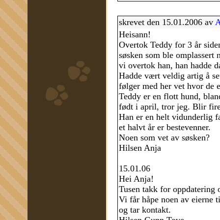
skrevet den 15.01.2006 av
A
Heisann!
Overtok Teddy for 3 år siden
søsken som ble omplassert n
vi overtok han, han hadde d
Hadde vært veldig artig å s
følger med her vet hvor de e
Teddy er en flott hund, bla
født i april, tror jeg. Blir fir
Han er en helt vidunderlig f
et halvt år er bestevenner.
Noen som vet av søsken?
Hilsen Anja
15.01.06
Hei Anja!
Tusen takk for oppdatering
Vi får håpe noen av eierne ti
og tar kontakt.