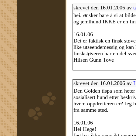
skrevet den 16.01.2006 av
t
hei. ønsker bare å si at bild
og jemthund IKKE er en fins
16.01.06
Det er faktisk en finsk støv
like utseendemessig og kan l
finskstøveren har en del sve
Hilsen Gunn Tove
skrevet den 16.01.2006 av
H
Den Golden tispa som heter
sosialisert hund etter beskri
hvem oppdretteren er? Jeg h
fra samme sted.
16.01.06
Hei Hege!
Jeg har ikke oversikt over o