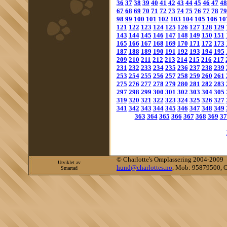
36
37
38
39
40
41
42
43
44
45
46
47
48
67
68
69
70
71
72
73
74
75
76
77
78
79
98
99
100
101
102
103
104
105
106
10
121
122
123
124
125
126
127
128
129
143
144
145
146
147
148
149
150
151
165
166
167
168
169
170
171
172
173
187
188
189
190
191
192
193
194
195
209
210
211
212
213
214
215
216
217
231
232
233
234
235
236
237
238
239
253
254
255
256
257
258
259
260
261
275
276
277
278
279
280
281
282
283
297
298
299
300
301
302
303
304
305
319
320
321
322
323
324
325
326
327
341
342
343
344
345
346
347
348
349
363
364
365
366
367
368
369
37
©
Charlotte's Omplassering 2004-2009
Utviklet av
hund@charlottes.no
, Mob: 95879500, O
Smartad