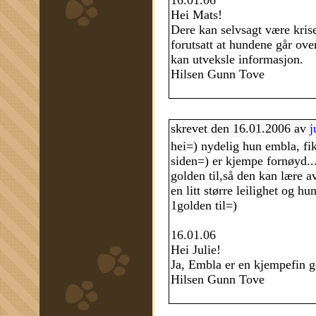
16.01.06
Hei Mats!
Dere kan selvsagt være kris
forutsatt at hundene går over
kan utveksle informasjon.
Hilsen Gunn Tove
skrevet den 16.01.2006 av
j
hei=) nydelig hun embla, fik
siden=) er kjempe fornøyd...
golden til,så den kan lære av
en litt større leilighet og 
1golden til=)
16.01.06
Hei Julie!
Ja, Embla er en kjempefin g
Hilsen Gunn Tove