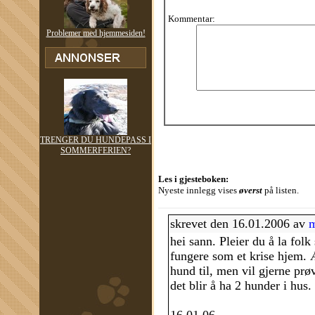
Kommentar:
Problemer med hjemmesiden!
TRENGER DU HUNDEPASS I
SOMMERFERIEN?
Les i gjesteboken:
Nyeste innlegg vises
øverst
på listen.
skrevet den 16.01.2006 av
m
hei sann. Pleier du å la folk
fungere som et krise hjem. 
hund til, men vil gjerne prø
det blir å ha 2 hunder i hus.