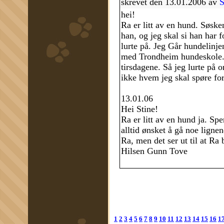
skrevet den 13.01.2006 av
S
hei!
Ra er litt av en hund. Søske
han, og jeg skal si han har f
lurte på. Jeg Går hundelinj
med Trondheim hundeskole. 
tirsdagene. Så jeg lurte på o
ikke hvem jeg skal spøre for
13.01.06
Hei Stine!
Ra er litt av en hund ja. Sp
alltid ønsket å gå noe lignen
Ra, men det ser ut til at Ra 
Hilsen Gunn Tove
1
2
3
4
5
6
7
8
9
10
11
12
13
14
15
16
1