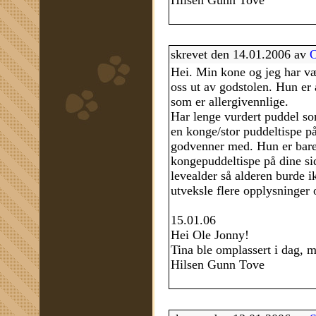
Hilsen Gunn Tove
skrevet den 14.01.2006 av
O
Hei. Min kone og jeg har væ
oss ut av godstolen. Hun er a
som er allergivennlige.
Har lenge vurdert puddel so
en konge/stor puddeltispe på
godvenner med. Hun er bare 
kongepuddeltispe på dine sid
levealder så alderen burde 
utveksle flere opplysninger
15.01.06
Hei Ole Jonny!
Tina ble omplassert i dag, m
Hilsen Gunn Tove