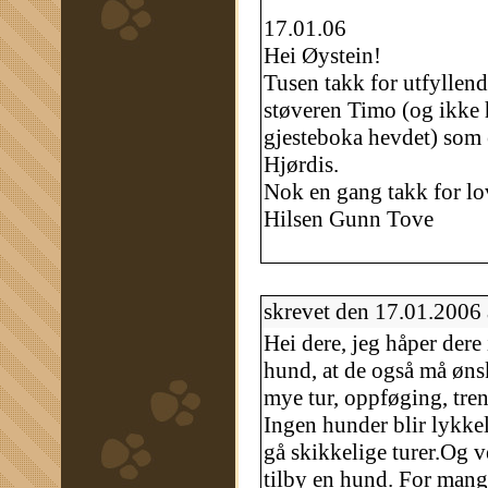
17.01.06
Hei Øystein!
Tusen takk for utfyllend
støveren Timo (og ikke 
gjesteboka hevdet) som e
Hjørdis.
Nok en gang takk for lov 
Hilsen Gunn Tove
skrevet den 17.01.2006
Hei dere, jeg håper dere
hund, at de også må ønsk
mye tur, oppføging, tren
Ingen hunder blir lykkel
gå skikkelige turer.Og v
tilby en hund. For mang