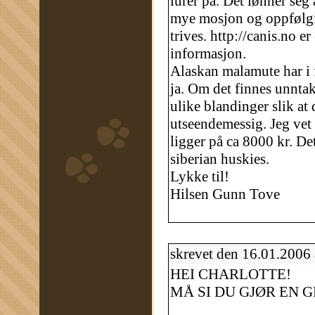
lurer på. Det lønner seg 
mye mosjon og oppfølgin
trives. http://canis.no e
informasjon.
Alaskan malamute har i 
ja. Om det finnes unntak
ulike blandinger slik at
utseendemessig. Jeg vet
ligger på ca 8000 kr. De
siberian huskies.
Lykke til!
Hilsen Gunn Tove
skrevet den 16.01.2006
HEI CHARLOTTE!
MÅ SI DU GJØR EN 