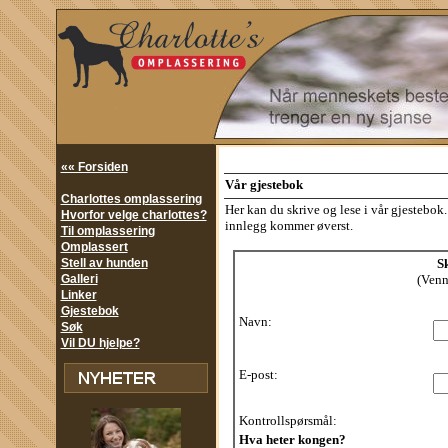
«« Forsiden
Vår gjestebok
Charlottes omplassering
Her kan du skrive og lese i vår gjestebo
Hvorfor velge charlottes?
innlegg kommer øverst.
Til omplassering
Omplassert
Stell av hunden
Sk
Galleri
(Vennl
Linker
Gjestebok
Navn:
Søk
Vil DU hjelpe?
E-post:
Kontrollspørsmål:
Hva heter kongen?