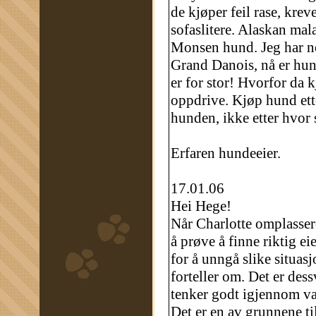
de kjøper feil rase, kre
sofaslitere. Alaskan mal
Monsen hund. Jeg har n
Grand Danois, nå er hund
er for stor! Hvorfor da 
oppdrive. Kjøp hund ette
hunden, ikke etter hvor s
Erfaren hundeeier.
17.01.06
Hei Hege!
Når Charlotte omplasser
å prøve å finne riktig e
for å unngå slike situa
forteller om. Det er des
tenker godt igjennom val
Det er en av grunnene ti