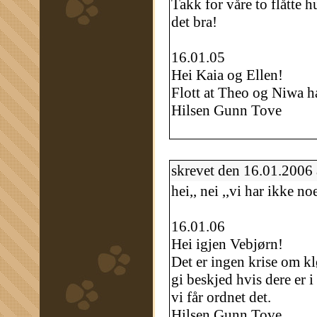
Takk for våre to flåtte
det bra!
16.01.05
Hei Kaia og Ellen!
Flott at Theo og Niwa ha
Hilsen Gunn Tove
skrevet den 16.01.2006
hei,, nei ,,vi har ikke noe
16.01.06
Hei igjen Vebjørn!
Det er ingen krise om kl
gi beskjed hvis dere er 
vi får ordnet det.
Hilsen Gunn Tove