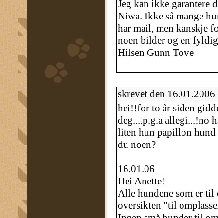
Jeg kan ikke garantere 
Niwa. Ikke så mange hun
har mail, men kanskje f
noen bilder og en fyldig
Hilsen Gunn Tove
skrevet den 16.01.2006
hei!!for to år siden gidd
deg....p.g.a allegi...!no 
liten hun papillon hund
du noen?
16.01.06
Hei Anette!
Alle hundene som er til
oversikten "til omplasse
Ingen små hunder til om