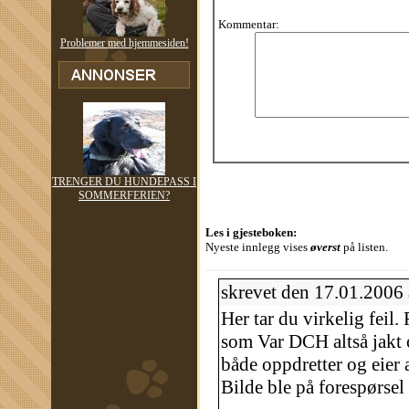
Kommentar:
Problemer med hjemmesiden!
TRENGER DU HUNDEPASS I
SOMMERFERIEN?
Les i gjesteboken:
Nyeste innlegg vises
øverst
på listen.
skrevet den 17.01.2006
Her tar du virkelig feil.
som Var DCH altså jakt 
både oppdretter og eier
Bilde ble på forespørsel t