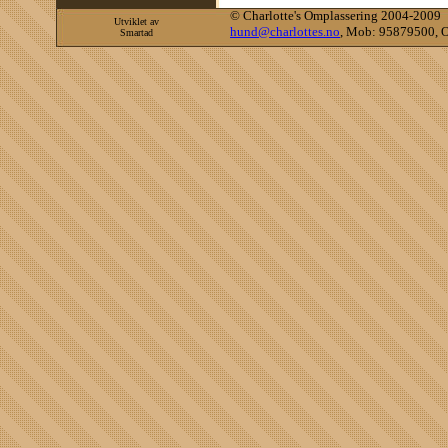
©
Charlotte's Omplassering 2004-2009
Utviklet av
hund@charlottes.no
, Mob: 95879500, O
Smartad