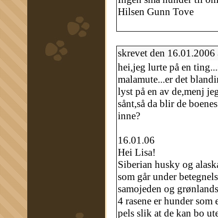
Hilsen Gunn Tove
skrevet den 16.01.2006
hei,jeg lurte på en ting.
malamute...er det bland
lyst på en av de,menj je
sånt,så da blir de boenes
inne?
16.01.06
Hei Lisa!
Siberian husky og alaska
som går under betegnelse
samojeden og grønlands
4 rasene er hunder som e
pels slik at de kan bo u