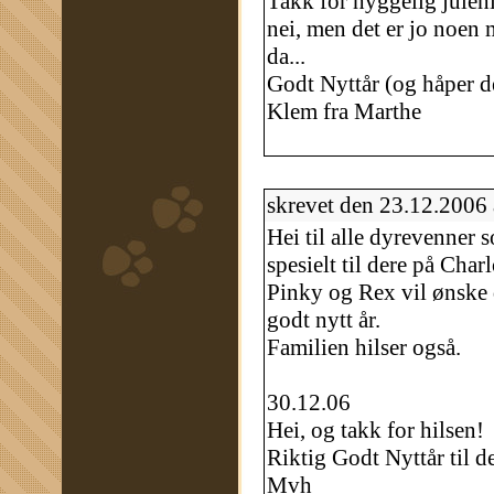
Takk for hyggelig julehil
nei, men det er jo noen 
da...
Godt Nyttår (og håper d
Klem fra Marthe
skrevet den 23.12.2006
Hei til alle dyrevenner 
spesielt til dere på Char
Pinky og Rex vil ønske d
godt nytt år.
Familien hilser også.
30.12.06
Hei, og takk for hilsen!
Riktig Godt Nyttår til d
Mvh