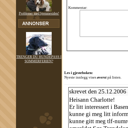
Kommentar:
Problemer med hjemmesiden!
TRENGER DU HUNDEPASS I
SOMMERFERIEN?
Les i gjesteboken:
Nyeste innlegg vises
øverst
på listen.
skrevet den 25.12.2006
Heisann Charlotte!
Er litt interessert i Base
kunne gi meg litt inform
kunne gitt meg tlf-numre