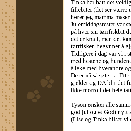
Tinka har hatt det veldi
fillebiter (det ser værre
hører jeg mamma maser 
Julemiddagsrester var st
på hver sin tørrfiskbit 
det er knall, men det kan
tørrfisken begynner å g
Tidligere i dag var vi i 
med hestene og hundene 
å leke med hverandre og 
De er nå så søte da. Ette
gjelder og DA blir det fu
ikke morro i det hele ta
Tyson ønsker alle samme
god jul og et Godt nytt å
(Lise og Tinka hilser vi