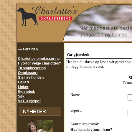
«« Forsiden
Vår gjestebok
Charlottes omplassering
Her kan du skrive og lese i vår gjestebo
Hvorfor velge charlottes?
innlegg kommer øverst.
Til omplassering
Omplassert
Stell av hunden
Sk
Galleri
(Vennl
Linker
Gjestebok
Navn:
Søk
Vil DU hjelpe?
E-post:
Kontrollspørsmål:
Hva kan du vinne i lotto?