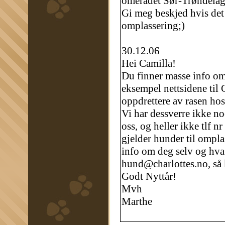
omerådet Sør-Trøndelag
Gi meg beskjed hvis det
omplassering;)
30.12.06
Hei Camilla!
Du finner masse info om 
eksempel nettsidene til 
oppdrettere av rasen ho
Vi har dessverre ikke no
oss, og heller ikke tlf n
gjelder hunder til ompla
info om deg selv og hva d
hund@charlottes.no, så 
Godt Nyttår!
Mvh
Marthe