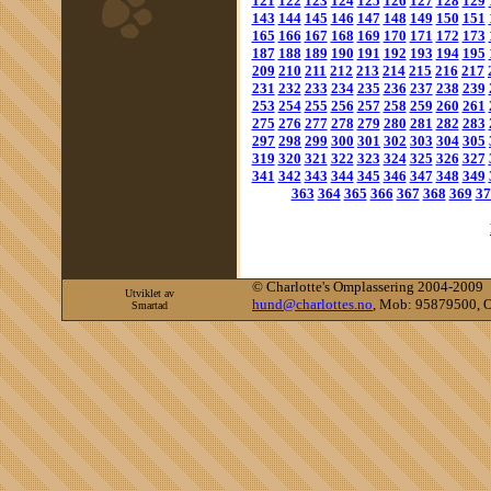
121
122
123
124
125
126
127
128
129
143
144
145
146
147
148
149
150
151
165
166
167
168
169
170
171
172
173
187
188
189
190
191
192
193
194
195
209
210
211
212
213
214
215
216
217
231
232
233
234
235
236
237
238
239
253
254
255
256
257
258
259
260
261
275
276
277
278
279
280
281
282
283
297
298
299
300
301
302
303
304
305
319
320
321
322
323
324
325
326
327
341
342
343
344
345
346
347
348
349
363
364
365
366
367
368
369
37
©
Charlotte's Omplassering 2004-2009
Utviklet av
hund@charlottes.no
, Mob: 95879500, O
Smartad