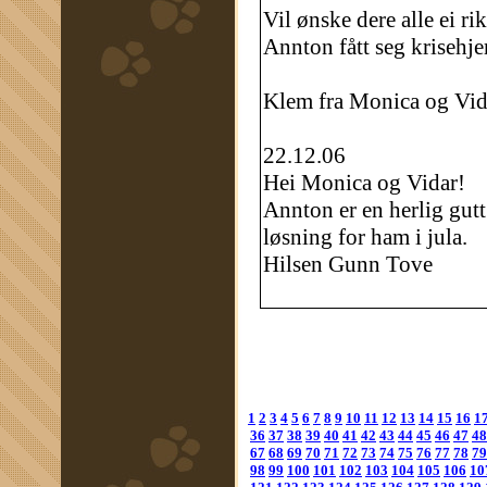
Vil ønske dere alle ei ri
Annton fått seg krisehjem
Klem fra Monica og Vid
22.12.06
Hei Monica og Vidar!
Annton er en herlig gutt
løsning for ham i jula.
Hilsen Gunn Tove
1
2
3
4
5
6
7
8
9
10
11
12
13
14
15
16
1
36
37
38
39
40
41
42
43
44
45
46
47
48
67
68
69
70
71
72
73
74
75
76
77
78
79
98
99
100
101
102
103
104
105
106
10